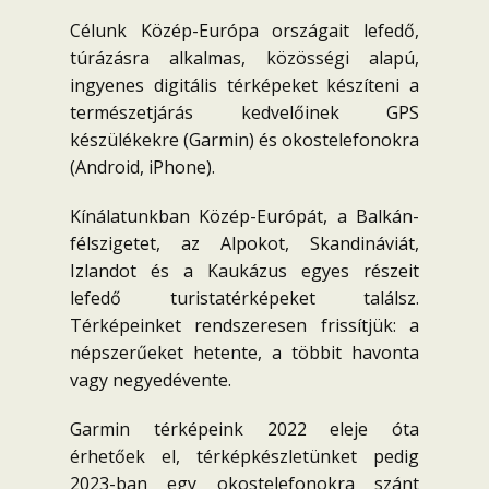
Célunk Közép-Európa országait lefedő,
túrázásra alkalmas, közösségi alapú,
ingyenes digitális térképeket készíteni a
természetjárás kedvelőinek GPS
készülékekre (Garmin) és okostelefonokra
(Android, iPhone).
Kínálatunkban Közép-Európát, a Balkán-
félszigetet, az Alpokot, Skandináviát,
Izlandot és a Kaukázus egyes részeit
lefedő turistatérképeket találsz.
Térképeinket rendszeresen frissítjük: a
népszerűeket hetente, a többit havonta
vagy negyedévente.
Garmin térképeink 2022 eleje óta
érhetőek el, térképkészletünket pedig
2023-ban egy okostelefonokra szánt