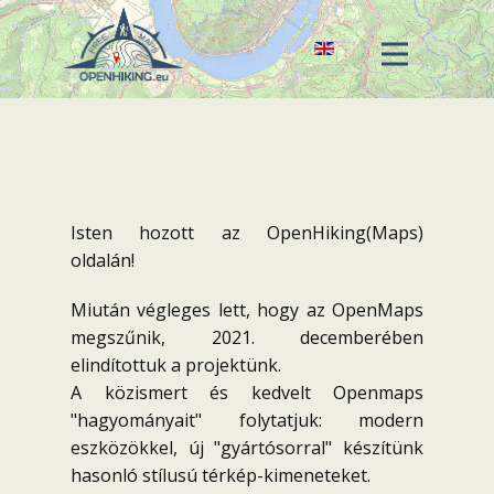
FŐOLDAL
A TÉRKÉPRŐL
KÉPERNYŐKÉPEK
HASZNÁLAT
Isten hozott az OpenHiking(Maps)
LETÖLTÉSEK
oldalán!
KAPCSOLAT
Miután végleges lett, hogy az OpenMaps
megszűnik, 2021. decemberében
elindítottuk a projektünk.
A közismert és kedvelt Openmaps
"hagyományait" folytatjuk: modern
eszközökkel, új "gyártósorral" készítünk
hasonló stílusú térkép-kimeneteket.